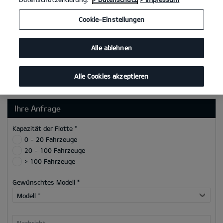
Postleitzahl
Cookie-Einstellungen
Ort
Alle ablehnen
Telefon/Mobilnummer
E-Mail
*
Alle Cookies akzeptieren
Ihre Anfrage
Kapazität der Flotte *
0 - 20 Fahrzeuge
20 - 100 Fahrzeuge
> 100 Fahrzeuge
Gewünschtes Modell *
Modell
*
Nachricht