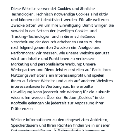
Diese Website verwendet Cookies und ähnliche
open
Technologien. Technisch notwendige Cookies sind aktiv
menu
und können nicht deaktiviert werden. Für alle weiteren
KONTAKT
Zwecke bitten wir um Ihre Einwilligung. Damit willigen Sie
sowohl in das Setzen der jeweiligen Cookies und
Tracking-Technologien und in die anschließende
KONTAKT UNTERNEHMEN
Verarbeitung der dadurch erhobenen Daten zu den
nachfolgend genannten Zwecken ein: Analyse und
Performance: Wir messen, wie unsere Website genutzt
KONTAKT UNTERNEHMEN
wird, um Inhalte und Funktionen zu verbessern.
Marketing und personalisierte Werbung: Unsere
Werbepartner und Dienstleister erstellen auf Basis Ihres
Nutzungsverhaltens ein Interessenprofil und spielen
Ihre Kontaktdaten
Ihnen auf dieser Website und auch auf anderen Websites
interessenbasierte Werbung aus. Eine erteilte
Anrede
*
Einwilligung kann jederzeit mit Wirkung für die Zukunft
widerrufen werden. Über den Button „Cookies“ in der
Vorname
*
Kopfzeile gelangen Sie jederzeit zur Anpassung Ihrer
Präferenzen.
Nachname
*
Weitere Informationen zu den eingesetzten Anbietern,
Unternehmen
*
Speicherdauern und Ihren Rechten finden Sie in unserer
Straße/Nr.
Datenschutzerklärung.
> Datenschutz
> Impressum