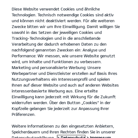
Diese Website verwendet Cookies und ähnliche
open
Technologien. Technisch notwendige Cookies sind aktiv
menu
und können nicht deaktiviert werden. Für alle weiteren
KONTAKT
Zwecke bitten wir um Ihre Einwilligung. Damit willigen Sie
sowohl in das Setzen der jeweiligen Cookies und
Tracking-Technologien und in die anschließende
Laden im Unternehmen
Verarbeitung der dadurch erhobenen Daten zu den
nachfolgend genannten Zwecken ein: Analyse und
...
LADEN IM UNTERNEHMEN
Performance: Wir messen, wie unsere Website genutzt
wird, um Inhalte und Funktionen zu verbessern.
Marketing und personalisierte Werbung: Unsere
Werbepartner und Dienstleister erstellen auf Basis Ihres
Nutzungsverhaltens ein Interessenprofil und spielen
Ihnen auf dieser Website und auch auf anderen Websites
interessenbasierte Werbung aus. Eine erteilte
Einwilligung kann jederzeit mit Wirkung für die Zukunft
widerrufen werden. Über den Button „Cookies“ in der
Kopfzeile gelangen Sie jederzeit zur Anpassung Ihrer
Präferenzen.
Weitere Informationen zu den eingesetzten Anbietern,
Speicherdauern und Ihren Rechten finden Sie in unserer
Datenschutzerklärung.
> Datenschutz
> Impressum