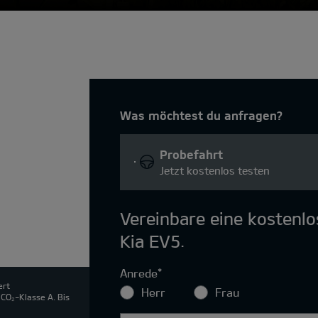
Was möchtest du anfragen?
Probefahrt
Jetzt kostenlos testen
Vereinbare eine kostenl
Kia EV5.
Anrede
*
ert
Herr
Frau
CO₂-Klasse A. Bis