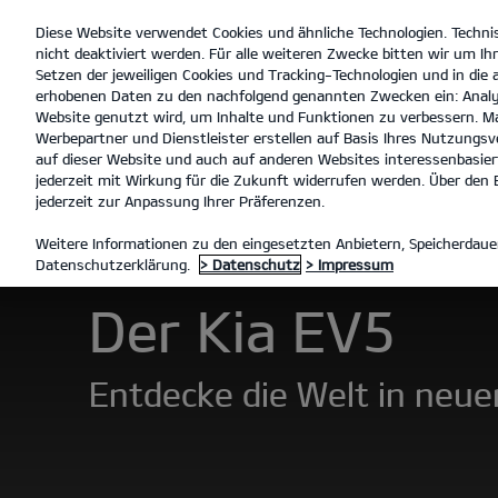
Diese Website verwendet Cookies und ähnliche Technologien. Techni
open
nicht deaktiviert werden. Für alle weiteren Zwecke bitten wir um Ihr
menu
Setzen der jeweiligen Cookies und Tracking-Technologien und in die
erhobenen Daten zu den nachfolgend genannten Zwecken ein: Analy
Website genutzt wird, um Inhalte und Funktionen zu verbessern. Ma
Werbepartner und Dienstleister erstellen auf Basis Ihres Nutzungsve
Der EV5
Entdecken
auf dieser Website und auch auf anderen Websites interessenbasiert
jederzeit mit Wirkung für die Zukunft widerrufen werden. Über den B
jederzeit zur Anpassung Ihrer Präferenzen.
MODELLE
EV5
DER EV5
Weitere Informationen zu den eingesetzten Anbietern, Speicherdauer
Datenschutzerklärung.
> Datenschutz
> Impressum
Der Kia EV5
Entdecke die Welt in neue