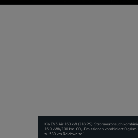
Modell
wählen:
Kia EV5 Air 160 kW (218 PS): Stromverbrauch kombini
16,9 kWh/100 km. CO₂-Emissionen kombiniert 0 g/km. 
zu 530 km Reichweite.
1