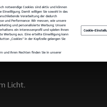
sch notwendige Cookies sind aktiv und können
e Einwilligung. Damit willigen Sie sowohl in das
 anschließende Verarbeitung der dadurch
se und Performance: Wir messen, wie unsere
Robert Kunzmann GmbH & Co. KG
Tel. :
06021 - 36171100
rketing und personalisierte Werbung: Unsere
rhaltens ein Interessenprofil und spielen Ihnen
Cookie-Einstel
e Werbung aus. Eine erteilte Einwilligung kann
utton „Cookies“ in der Kopfzeile gelangen Sie
n und Ihren Rechten finden Sie in unserer
m Licht.