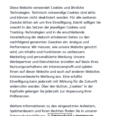
Diese Website verwendet Cookies und ähnliche
open
Technologien. Technisch notwendige Cookies sind aktiv
menu
und können nicht deaktiviert werden. Für alle weiteren
KONTAKT
Zwecke bitten wir um Ihre Einwilligung. Damit willigen Sie
sowohl in das Setzen der jeweiligen Cookies und
Tracking-Technologien und in die anschließende
PROBEFAHRT
Verarbeitung der dadurch erhobenen Daten zu den
nachfolgend genannten Zwecken ein: Analyse und
Performance: Wir messen, wie unsere Website genutzt
wird, um Inhalte und Funktionen zu verbessern.
Marketing und personalisierte Werbung: Unsere
Werbepartner und Dienstleister erstellen auf Basis Ihres
Nutzungsverhaltens ein Interessenprofil und spielen
Ihnen auf dieser Website und auch auf anderen Websites
PBV Nutzfahrzeuge
interessenbasierte Werbung aus. Eine erteilte
Einwilligung kann jederzeit mit Wirkung für die Zukunft
widerrufen werden. Über den Button „Cookies“ in der
Modelle
Kopfzeile gelangen Sie jederzeit zur Anpassung Ihrer
Präferenzen.
Business
Weitere Informationen zu den eingesetzten Anbietern,
Speicherdauern und Ihren Rechten finden Sie in unserer
Datenschutzerklärung.
> Datenschutz
> Impressum