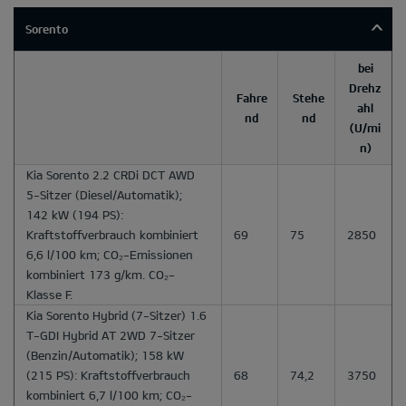
Sorento
bei
Drehz
Fahre
Stehe
ahl
nd
nd
(U/mi
n)
Kia Sorento 2.2 CRDi DCT AWD
5-Sitzer
(Diesel/Automatik);
142 kW (194 PS):
Kraftstoffverbrauch kombiniert
69
75
2850
6,6 l/100 km; CO₂-Emissionen
kombiniert 173 g/km. CO₂-
Klasse F.
Kia Sorento Hybrid
(7-Sitzer) 1.6
T-GDI Hybrid AT 2WD 7-Sitzer
(Benzin/Automatik); 158 kW
(215 PS): Kraftstoffverbrauch
68
74,2
3750
kombiniert 6,7 l/100 km; CO₂-