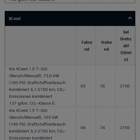
XCeed
bei
Drehz
Fahre
Stehe
ahl
nd
nd
(U/mi
n)
Kia XCeed 1.0 T-GDI
(Benzin/Manuell); 73,6 kW
(100 PS): Kraftstoffverbrauch
65
76
3750
kombiniert 6,1 l/100 km; CO₂-
Emissionen kombiniert
137 g/km. CO₂-Klasse E.
Kia XCeed 1.5 T-GDI
(Benzin/Manuell); 103 kW
(140 PS): Kraftstoffverbrauch
66
74
3750
kombiniert 6,3 l/100 km; CO₂-
Emissionen kombiniert