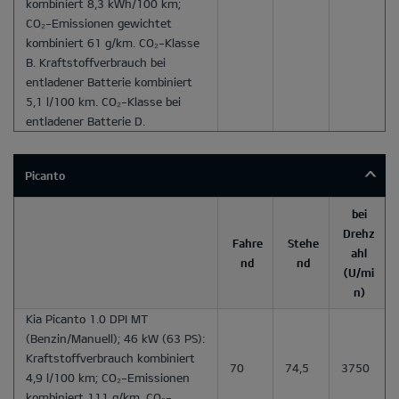
kombiniert 8,3 kWh/100 km;
CO₂-Emissionen gewichtet
kombiniert 61 g/km. CO₂-Klasse
B. Kraftstoffverbrauch bei
entladener Batterie kombiniert
5,1 l/100 km. CO₂-Klasse bei
entladener Batterie D.
Picanto
bei
Drehz
Fahre
Stehe
ahl
nd
nd
(U/mi
n)
Kia Picanto 1.0 DPI MT
(Benzin/Manuell); 46 kW (63 PS):
Kraftstoffverbrauch kombiniert
70
74,5
3750
4,9 l/100 km; CO₂-Emissionen
kombiniert 111 g/km. CO₂-