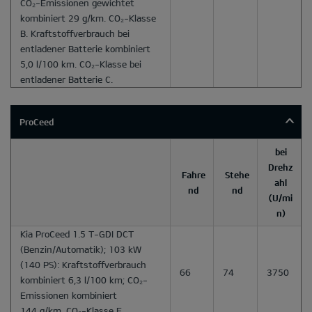
CO₂-Emissionen gewichtet
kombiniert 29 g/km. CO₂-Klasse
B. Kraftstoffverbrauch bei
entladener Batterie kombiniert
5,0 l/100 km. CO₂-Klasse bei
entladener Batterie C.
ProCeed
bei
Drehz
Fahre
Stehe
ahl
nd
nd
(U/mi
n)
Kia ProCeed 1.5 T-GDI DCT
(Benzin/Automatik); 103 kW
(140 PS): Kraftstoffverbrauch
66
74
3750
kombiniert 6,3 l/100 km; CO₂-
Emissionen kombiniert
144 g/km. CO₂-Klasse E.