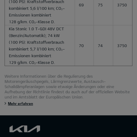
(100 PS): Kraftstoffverbrauch
69
75
3750
kombiniert 5,6 l/100 km; CO₂-
Emissionen kombiniert
128 g/km. CO₂-Klasse D.
Kia Stonic 1.0 T-GDI 48V DCT
(Benzin/Automatik); 74 kW
(100 PS): Kraftstoffverbrauch
70
74
3750
kombiniert 5,7 l/100 km; CO₂-
Emissionen kombiniert
129 g/km. CO₂-Klasse D.
Weitere Informationen über die Regulierung des
Motorengeräuschpegels, Lärmgrenzwerte, Austausch-
Schalldämpferanlagen sowie etwaige Änderungen oder eine
Aufhebung der Richtlinie findest du auch auf der offiziellen Website
und im Amtsblatt der Europäischen Union.
Mehr erfahren