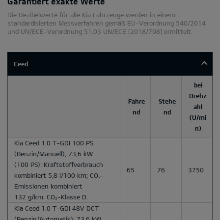
Garantiert exakte Werte
Die Dezibelwerte für alle Kia Fahrzeuge werden in einem
standardisierten Messverfahren gemäß EU-Verordnung 540/2014
und UN/ECE-Verordnung 51.03 UN/ECE [2018/798] ermittelt.
Ceed
bei
Drehz
Fahre
Stehe
ahl
nd
nd
(U/mi
n)
Kia Ceed 1.0 T-GDI 100 PS
(Benzin/Manuell); 73,6 kW
(100 PS): Kraftstoffverbrauch
65
76
3750
kombiniert 5,8 l/100 km; CO₂-
Emissionen kombiniert
132 g/km. CO₂-Klasse D.
Kia Ceed 1.0 T-GDI 48V DCT
(Benzin/Automatik); 73,6 kW