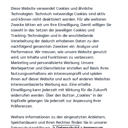
Diese Website verwendet Cookies und ähnliche
open
Technologien. Technisch notwendige Cookies sind aktiv
menu
und können nicht deaktiviert werden. Für alle weiteren
KONTAKT
Zwecke bitten wir um Ihre Einwilligung. Damit willigen Sie
sowohl in das Setzen der jeweiligen Cookies und
Tracking-Technologien und in die anschließende
Motorengeräuschpegel
Verarbeitung der dadurch erhobenen Daten zu den
nachfolgend genannten Zwecken ein: Analyse und
MOTORENGERÄUSCHPEGEL
Performance: Wir messen, wie unsere Website genutzt
wird, um Inhalte und Funktionen zu verbessern.
Marketing und personalisierte Werbung: Unsere
Werbepartner und Dienstleister erstellen auf Basis Ihres
Nutzungsverhaltens ein Interessenprofil und spielen
Ihnen auf dieser Website und auch auf anderen Websites
interessenbasierte Werbung aus. Eine erteilte
Einwilligung kann jederzeit mit Wirkung für die Zukunft
widerrufen werden. Über den Button „Cookies“ in der
Kopfzeile gelangen Sie jederzeit zur Anpassung Ihrer
Präferenzen.
Weitere Informationen zu den eingesetzten Anbietern,
Speicherdauern und Ihren Rechten finden Sie in unserer
Datenschutzerklärung.
> Datenschutz
> Impressum