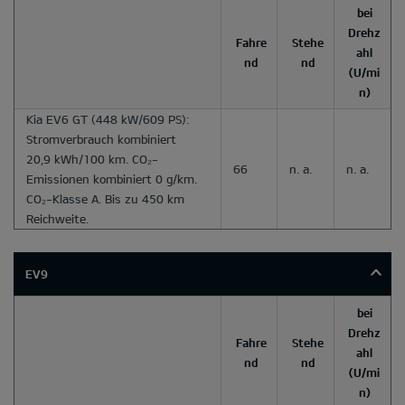
bei
Drehz
Fahre
Stehe
ahl
nd
nd
(U/mi
n)
Kia EV6 GT
(448 kW/609 PS):
Stromverbrauch kombiniert
20,9 kWh/100 km. CO₂-
66
n. a.
n. a.
Emissionen kombiniert 0 g/km.
CO₂-Klasse A. Bis zu 450 km
Reichweite.
EV9
bei
Drehz
Fahre
Stehe
ahl
nd
nd
(U/mi
n)