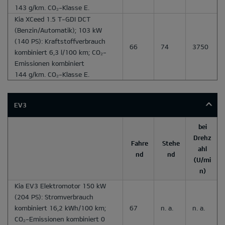
143 g/km. CO₂-Klasse E.
Kia XCeed 1.5 T-GDI DCT
(Benzin/Automatik); 103 kW
(140 PS): Kraftstoffverbrauch
66
74
3750
kombiniert 6,3 l/100 km; CO₂-
Emissionen kombiniert
144 g/km. CO₂-Klasse E.
EV3
bei
Drehz
Fahre
Stehe
ahl
nd
nd
(U/mi
n)
Kia EV3 Elektromotor 150 kW
(204 PS): Stromverbrauch
kombiniert 16,2 kWh/100 km;
67
n. a.
n. a.
CO₂-Emissionen kombiniert 0