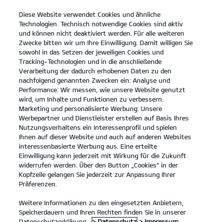
Diese Website verwendet Cookies und ähnliche
open
Technologien. Technisch notwendige Cookies sind aktiv
menu
und können nicht deaktiviert werden. Für alle weiteren
KONTAKT
Zwecke bitten wir um Ihre Einwilligung. Damit willigen Sie
sowohl in das Setzen der jeweiligen Cookies und
Tracking-Technologien und in die anschließende
Kia PV5 Crew
Kontakt
Verarbeitung der dadurch erhobenen Daten zu den
nachfolgend genannten Zwecken ein: Analyse und
...
KIA PV5 CREW
Performance: Wir messen, wie unsere Website genutzt
wird, um Inhalte und Funktionen zu verbessern.
Der Kia PV5 Crew
Marketing und personalisierte Werbung: Unsere
Werbepartner und Dienstleister erstellen auf Basis Ihres
Nutzungsverhaltens ein Interessenprofil und spielen
Ihnen auf dieser Website und auch auf anderen Websites
interessenbasierte Werbung aus. Eine erteilte
Einwilligung kann jederzeit mit Wirkung für die Zukunft
widerrufen werden. Über den Button „Cookies“ in der
Kopfzeile gelangen Sie jederzeit zur Anpassung Ihrer
Präferenzen.
Weitere Informationen zu den eingesetzten Anbietern,
Speicherdauern und Ihren Rechten finden Sie in unserer
Datenschutzerklärung.
> Datenschutz
> Impressum